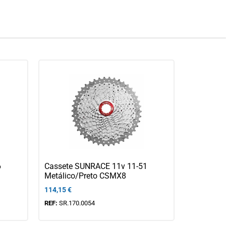
6
Cassete SUNRACE 11v 11-51
Metálico/Preto CSMX8
114,15
€
REF:
SR.170.0054