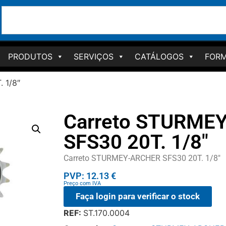
PRODUTOS
SERVIÇOS
CATÁLOGOS
FORM
 1/8″
Carreto STURME
SFS30 20T. 1/8″
Carreto STURMEY-ARCHER SFS30 20T. 1/8″
PVP: 12.13 €
Preço com IVA
Faça login para verificar o stock
REF:
ST.170.0004