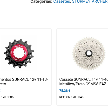
Categorias:
Cassetes
,
STURMEY ARCHER
entos SUNRACE 12v 11-13-
Cassete SUNRACE 11v 11-4
reto
Metálico/Preto CSMS8 EAZ
€
75,38
€
.170.0035
REF:
SR.170.0045