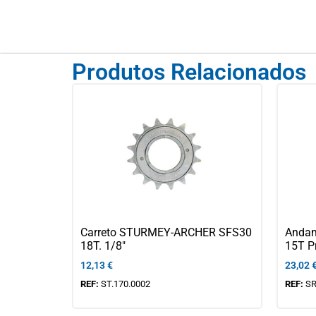
Produtos Relacionados
Carreto STURMEY-ARCHER SFS30
Andam
18T. 1/8″
15T P
12,13
€
23,02
REF:
ST.170.0002
REF:
SR