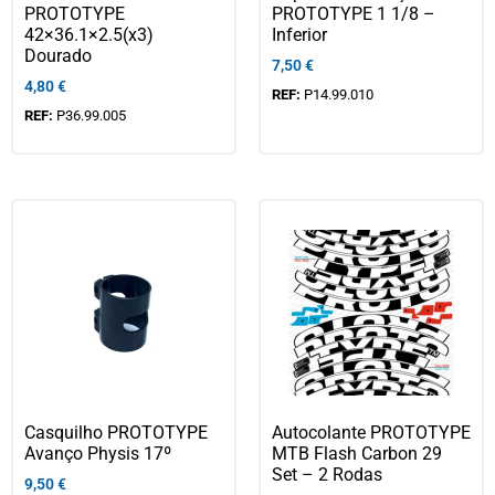
PROTOTYPE
PROTOTYPE 1 1/8 –
42×36.1×2.5(x3)
Inferior
Dourado
7,50
€
4,80
€
REF:
P14.99.010
REF:
P36.99.005
Casquilho PROTOTYPE
Autocolante PROTOTYPE
Avanço Physis 17º
MTB Flash Carbon 29
Set – 2 Rodas
9,50
€