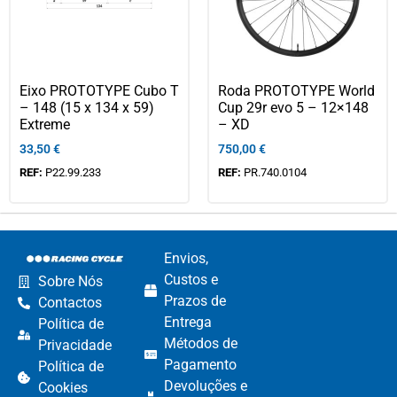
Eixo PROTOTYPE Cubo T
Roda PROTOTYPE World
– 148 (15 x 134 x 59)
Cup 29r evo 5 – 12×148
Extreme
– XD
33,50
€
750,00
€
REF:
P22.99.233
REF:
PR.740.0104
Envios,
Custos e
Sobre Nós
Prazos de
Contactos
Entrega
Política de
Métodos de
Privacidade
Pagamento​
Política de
Devoluções e
Cookies