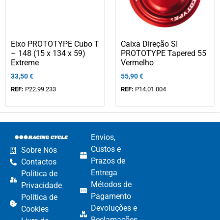
Eixo PROTOTYPE Cubo T
Caixa Direção SI
– 148 (15 x 134 x 59)
PROTOTYPE Tapered 55
Extreme
Vermelho
33,50
€
55,90
€
REF:
P22.99.233
REF:
P14.01.004
Envios,
Custos e
Sobre Nós
Prazos de
Contactos
Entrega
Política de
Métodos de
Privacidade
Pagamento​
Política de
Devoluções e
Cookies
Reclamações​