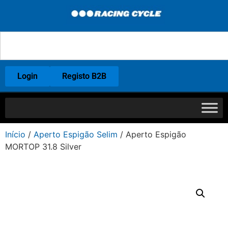
Login
Registo B2B
Início
/
Aperto Espigão Selim
/ Aperto Espigão
MORTOP 31.8 Silver