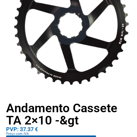
Andamento Cassete
TA 2×10 -&gt
PVP: 37.37 €
Preço com IVA