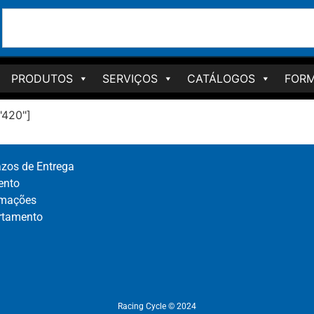
PRODUTOS
SERVIÇOS
CATÁLOGOS
FORM
"420"]
azos de Entrega
nto​
mações​
rtamento​
Racing Cycle © 2024