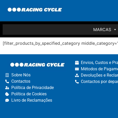
MARCAS
[filter_products_by_specified_category middle_category=
Envios, Custos e Pr
Métodos de Pagame
Sobre Nós
Devoluções e Recla
Contactos
Contactos por depa
Política de Privacidade
Política de Cookies
Livro de Reclamações