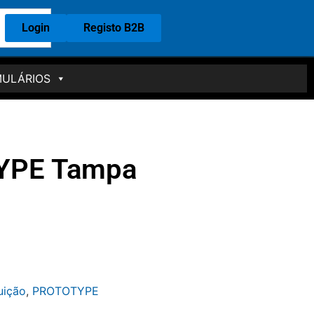
Login
Registo B2B
ULÁRIOS
YPE Tampa
uição
,
PROTOTYPE