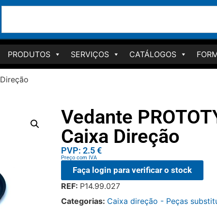
PRODUTOS
SERVIÇOS
CATÁLOGOS
FORM
Direção
Vedante PROTOT
Caixa Direção
PVP: 2.5 €
Preço com IVA
Faça login para verificar o stock
REF:
P14.99.027
Categorias:
Caixa direção - Peças substit