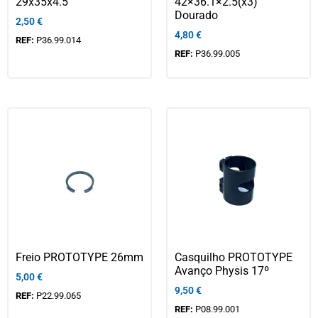
29x35x4.5
42×36.1×2.5(x3)
Dourado
2,50
€
4,80
€
REF:
P36.99.014
REF:
P36.99.005
Freio PROTOTYPE 26mm
Casquilho PROTOTYPE
Avanço Physis 17º
5,00
€
9,50
€
REF:
P22.99.065
REF:
P08.99.001