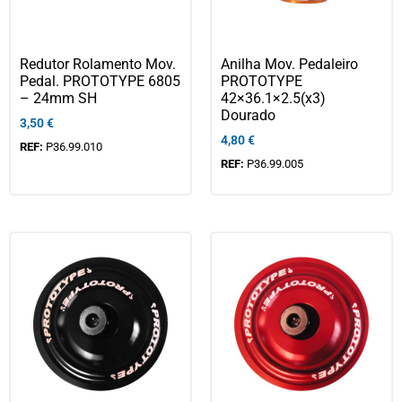
Redutor Rolamento Mov.
Anilha Mov. Pedaleiro
Pedal. PROTOTYPE 6805
PROTOTYPE
– 24mm SH
42×36.1×2.5(x3)
Dourado
3,50
€
4,80
€
REF:
P36.99.010
REF:
P36.99.005