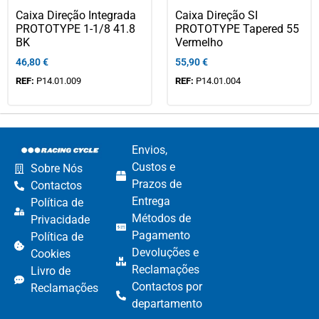
Caixa Direção Integrada
Caixa Direção SI
PROTOTYPE 1-1/8 41.8
PROTOTYPE Tapered 55
BK
Vermelho
46,80
€
55,90
€
REF:
P14.01.009
REF:
P14.01.004
Envios,
Custos e
Sobre Nós
Prazos de
Contactos
Entrega
Política de
Métodos de
Privacidade
Pagamento​
Política de
Devoluções e
Cookies
Reclamações​
Livro de
Contactos por
Reclamações
departamento​