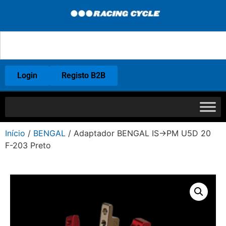
Login
Registo B2B
Início
/
BENGAL
/ Adaptador BENGAL IS->PM U5D 20
F-203 Preto