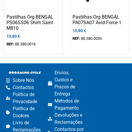
Pastilhas Org BENGAL
Pastilhas Org BENGAL
PS06SS06 Shim Saint
PA07SA07 Avid Force 1
M810
10,80
€
10,80
€
REF:
BE.580.0033
REF:
BE.580.0016
Envios,
Custos e
Sobre Nós
Prazos de
Contactos
Entrega
Política de
Métodos de
Privacidade
Pagamento​
Política de
Devoluções e
Cookies
Reclamações​
Livro de
Contactos por
Reclamações