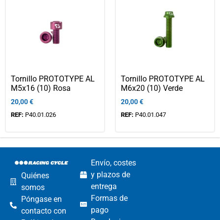
Tornillo PROTOTYPE AL
Tornillo PROTOTYPE AL
M5x16 (10) Rosa
M6x20 (10) Verde
20,00
€
20,00
€
REF:
P40.01.026
REF:
P40.01.047
Envío, costes
y plazos de
Quiénes
entrega
somos
Formas de
Póngase en
pago
contacto con