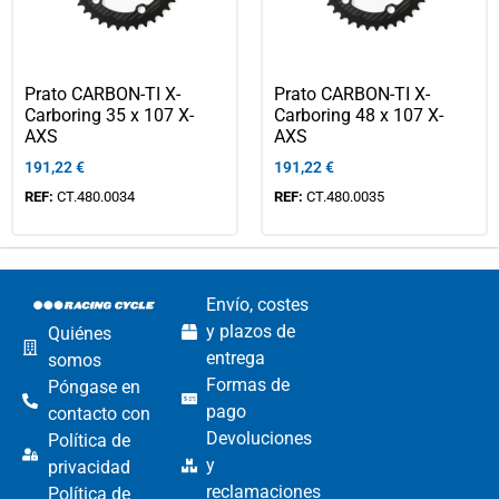
Prato CARBON-TI X-
Prato CARBON-TI X-
Carboring 35 x 107 X-
Carboring 48 x 107 X-
AXS
AXS
191,22
€
191,22
€
REF:
CT.480.0034
REF:
CT.480.0035
Envío, costes
y plazos de
Quiénes
entrega
somos
Formas de
Póngase en
pago
contacto con
Devoluciones
Política de
y
privacidad
reclamaciones
Política de