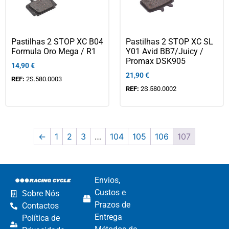
Pastilhas 2 STOP XC B04
Pastilhas 2 STOP XC SL
Formula Oro Mega / R1
Y01 Avid BB7/Juicy /
Promax DSK905
14,90
€
21,90
€
REF:
2S.580.0003
REF:
2S.580.0002
←
1
2
3
…
104
105
106
107
Envios,
Custos e
Sobre Nós
Prazos de
Contactos
Entrega
Política de